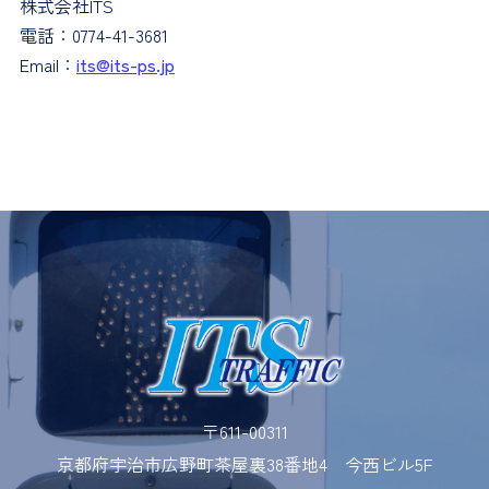
株式会社ITS
電話：0774-41-3681
Email：
its@its-ps.jp
〒611-00311
京都府宇治市広野町茶屋裏38番地4 今西ビル5F